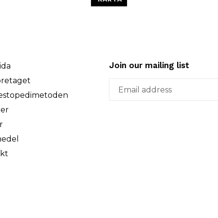
Join our mailing list
ida
retaget
estopedimetoden
ter
r
edel
kt