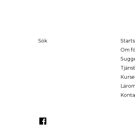
Sök
Starts
Om fö
Sugg
Tjäns
Kurse
Lärom
Konta
Facebook