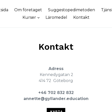
tsida
Om företaget
Suggestopedimetoden
Tjäns
Kurser
Läromedel
Kontakt
Kontakt
Adress
Kennedygatan 2
414 72 Göteborg
+46 702 832 832
annette@gyllander.education
KARTA