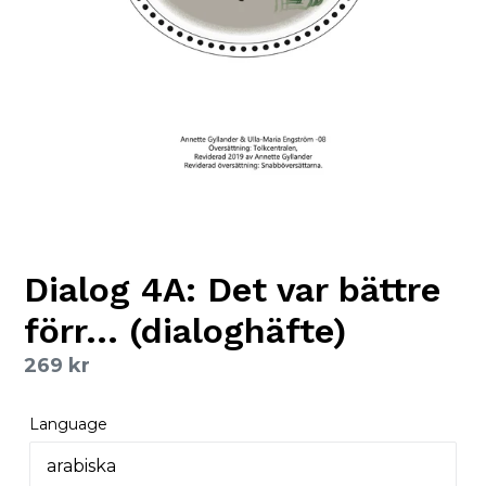
Dialog 4A: Det var bättre
förr... (dialoghäfte)
Regular
269 kr
price
Language