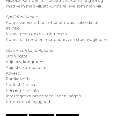
Historia: Kampen för rösträtt, Att kunna få gifta sig
med vem man vill, att kunna få leva som man vill
Språkfunktioner:
Kunna variera sitt tal i olika tempus, nutid-dåtid-
framtid
Kunna prata om olika intressen
Kunna tala med en receptionist, en studievägledare
Grammatiska funktioner:
Ordningstal
Adjektiv, kongruens
Adjektiv komparation
Adverb
Partikelverb
Perfekt Particip
Presens + infinitiv
Interrogativa pronomen, ingen, någon
Komplex satsbyggnad