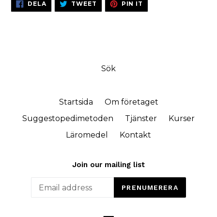
SHARE
TWEET
PIN
DELA
TWEET
PIN IT
ON
ON
ON
FACEBOOK
TWITTER
PINTEREST
Sök
Startsida
Om företaget
Suggestopedimetoden
Tjänster
Kurser
Läromedel
Kontakt
Join our mailing list
PRENUMERERA